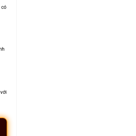
 có
ành
 với