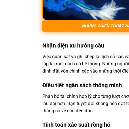
NHỮNG CHIẾN THUẬT N
Nhận diện xu hướng cầu
Việc quan sát và ghi chép lại lịch sử các 
lặp lại một cách có hệ thống. Những ngườ
định đặt vốn chính xác vào những thời đi
Điều tiết ngân sách thông minh
Phân bổ tài chính hợp lý cho từng lượt chơ
lâu dài hơn. Bạn tuyệt đối không nên đặt t
thắng có vẻ cao đến đâu.
Tính toán xác suất rồng hổ