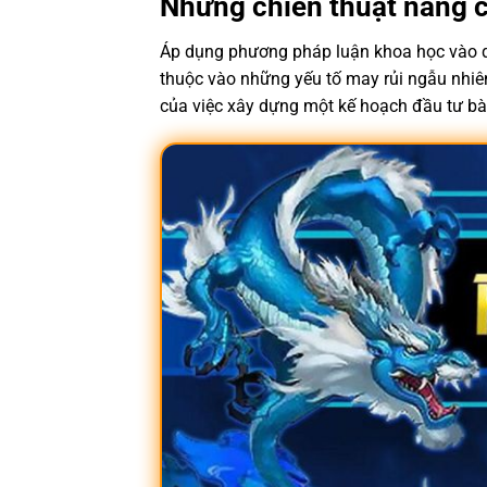
Những chiến thuật nâng c
Áp dụng phương pháp luận khoa học vào qu
thuộc vào những yếu tố may rủi ngẫu nhi
của việc xây dựng một kế hoạch đầu tư bài