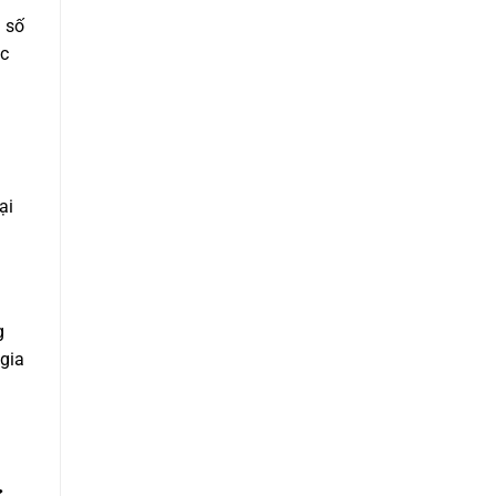
m số
ắc
i
ại
g
gia