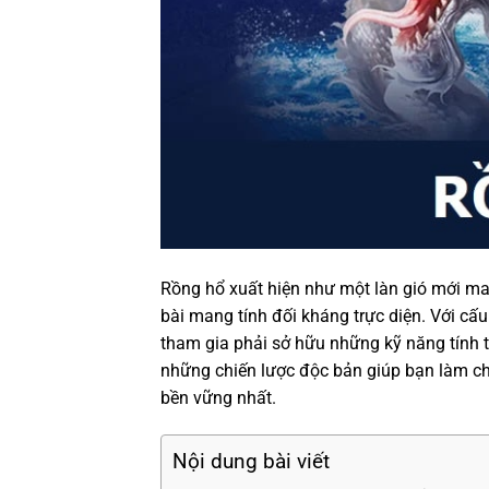
Rồng hổ xuất hiện như một làn gió mới m
bài mang tính đối kháng trực diện. Với cấu 
tham gia phải sở hữu những kỹ năng tính
những chiến lược độc bản giúp bạn làm ch
bền vững nhất.
Nội dung bài viết