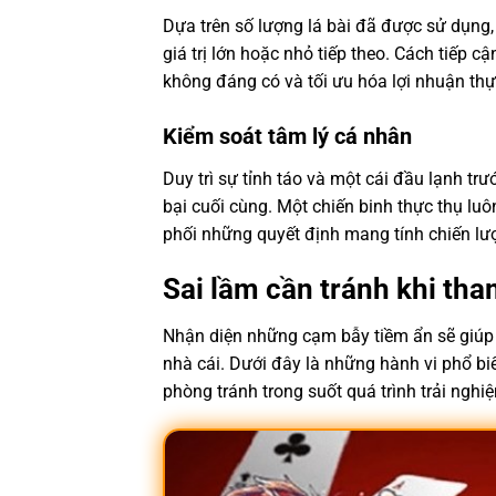
Dựa trên số lượng lá bài đã được sử dụng,
giá trị lớn hoặc nhỏ tiếp theo. Cách tiếp 
không đáng có và tối ưu hóa lợi nhuận thự
Kiểm soát tâm lý cá nhân
Duy trì sự tỉnh táo và một cái đầu lạnh tr
bại cuối cùng. Một chiến binh thực thụ luô
phối những quyết định mang tính chiến lư
Sai lầm cần tránh khi tha
Nhận diện những cạm bẫy tiềm ẩn sẽ giúp b
nhà cái. Dưới đây là những hành vi phổ bi
phòng tránh trong suốt quá trình trải nghi