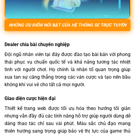
NHỮNG ƯU ĐIỂM NỔI BẬT CỦA HỆ THỐNG SE TRỰC TUYẾN
Dealer chia bài chuyên nghiệp
Đội ngũ nhân viên tại đây được đào tạo bài bản với phong
thái phục vụ chuẩn quốc tế và khả năng tương tác nhiệt
tình với người chơi. Họ chính là nhân tố quan trọng giúp
xua tan sự căng thẳng trong các ván cược và tạo nên bầu
không khí vui vẻ cho tất cả mọi người.
Giao diện cược hiện đại
Thiết kế trang web được tối ưu hóa theo hướng tối giản
nhưng vẫn đầy đủ các tính năng hỗ trợ giúp người dùng dễ
dàng thao tác chỉ sau vài phút. Màu sắc chủ đạo mang
thiên hướng sang trọng giúp bảo vệ thị lực của game thủ