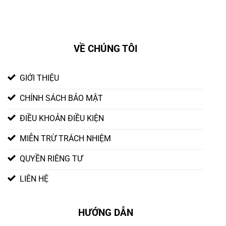
VỀ CHÚNG TÔI
GIỚI THIỆU
CHÍNH SÁCH BẢO MẬT
ĐIỀU KHOẢN ĐIỀU KIỆN
MIỄN TRỪ TRÁCH NHIỆM
QUYỀN RIÊNG TƯ
LIÊN HỆ
HƯỚNG DẪN