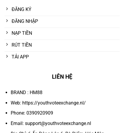
ĐĂNG KÝ
ĐĂNG NHẬP
NẠP TIỀN
RÚT TIỀN
TẢI APP
LIÊN HỆ
BRAND : HM88
Web: https://youthvoteexchange.nl/
Phone: 0390920909
Email:
support@youthvoteexchange.nl