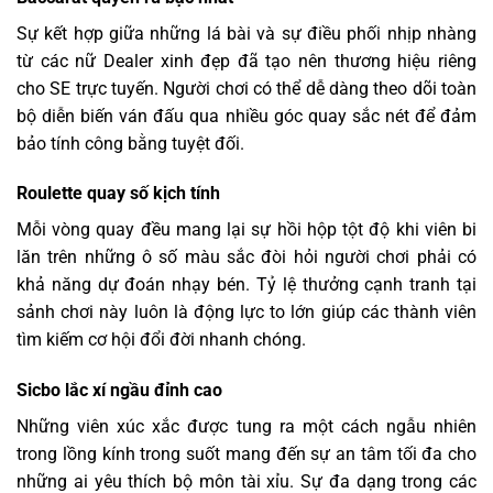
Sự kết hợp giữa những lá bài và sự điều phối nhịp nhàng
từ các nữ Dealer xinh đẹp đã tạo nên thương hiệu riêng
cho SE trực tuyến. Người chơi có thể dễ dàng theo dõi toàn
bộ diễn biến ván đấu qua nhiều góc quay sắc nét để đảm
bảo tính công bằng tuyệt đối.
Roulette quay số kịch tính
Mỗi vòng quay đều mang lại sự hồi hộp tột độ khi viên bi
lăn trên những ô số màu sắc đòi hỏi người chơi phải có
khả năng dự đoán nhạy bén. Tỷ lệ thưởng cạnh tranh tại
sảnh chơi này luôn là động lực to lớn giúp các thành viên
tìm kiếm cơ hội đổi đời nhanh chóng.
Sicbo lắc xí ngầu đỉnh cao
Những viên xúc xắc được tung ra một cách ngẫu nhiên
trong lồng kính trong suốt mang đến sự an tâm tối đa cho
những ai yêu thích bộ môn tài xỉu. Sự đa dạng trong các