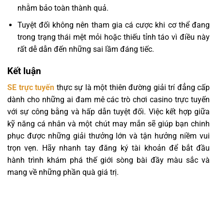
nhằm bảo toàn thành quả.
Tuyệt đối không nên tham gia cá cược khi cơ thể đang
trong trạng thái mệt mỏi hoặc thiếu tỉnh táo vì điều này
rất dễ dẫn đến những sai lầm đáng tiếc.
Kết luận
SE trực tuyến
thực sự là một thiên đường giải trí đẳng cấp
dành cho những ai đam mê các trò chơi casino trực tuyến
với sự công bằng và hấp dẫn tuyệt đối. Việc kết hợp giữa
kỹ năng cá nhân và một chút may mắn sẽ giúp bạn chinh
phục được những giải thưởng lớn và tận hưởng niềm vui
trọn vẹn. Hãy nhanh tay đăng ký tài khoản để bắt đầu
hành trình khám phá thế giới sòng bài đầy màu sắc và
mang về những phần quà giá trị.