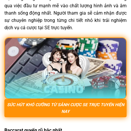
qua việc đầu tư mạnh mẽ vào chất lượng hình ảnh và âm
thanh sống động nhất. Người tham gia sẽ cảm nhận được
sự chuyên nghiệp trong từng chi tiết nhỏ khi trải nghiệm
dịch vụ cá cược tại SE trực tuyến.
SỨC HÚT KHÓ CƯỠNG TỪ SẢNH CƯỢC SE TRỰC TUYẾN HIỆN
NAY
Baccarat quyến rũ bậc nhất