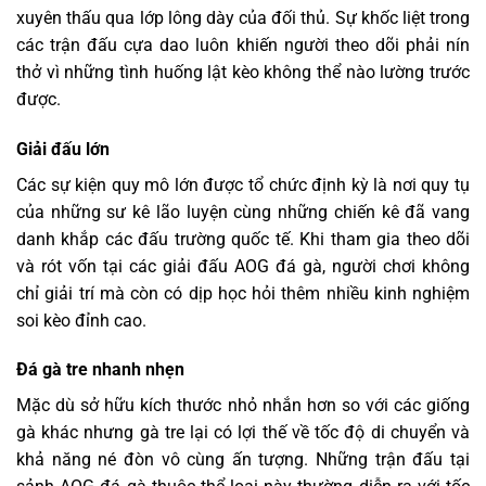
xuyên thấu qua lớp lông dày của đối thủ. Sự khốc liệt trong
các trận đấu cựa dao luôn khiến người theo dõi phải nín
thở vì những tình huống lật kèo không thể nào lường trước
được.
Giải đấu lớn
Các sự kiện quy mô lớn được tổ chức định kỳ là nơi quy tụ
của những sư kê lão luyện cùng những chiến kê đã vang
danh khắp các đấu trường quốc tế. Khi tham gia theo dõi
và rót vốn tại các giải đấu AOG đá gà, người chơi không
chỉ giải trí mà còn có dịp học hỏi thêm nhiều kinh nghiệm
soi kèo đỉnh cao.
Đá gà tre nhanh nhẹn
Mặc dù sở hữu kích thước nhỏ nhắn hơn so với các giống
gà khác nhưng gà tre lại có lợi thế về tốc độ di chuyển và
khả năng né đòn vô cùng ấn tượng. Những trận đấu tại