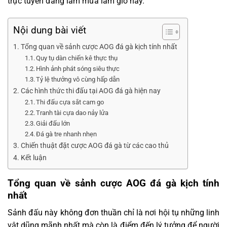
trực tuyến đang làm mưa làm gió này.
Nội dung bài viết
Tổng quan về sảnh cược AOG đá gà kịch tính nhất
Quy tụ dàn chiến kê thực thụ
Hình ảnh phát sóng siêu thực
Tỷ lệ thưởng vô cùng hấp dẫn
Các hình thức thi đấu tại AOG đá gà hiện nay
Thi đấu cựa sắt cam go
Tranh tài cựa dao nảy lửa
Giải đấu lớn
Đá gà tre nhanh nhẹn
Chiến thuật đặt cược AOG đá gà từ các cao thủ
Kết luận
Tổng quan về sảnh cược AOG đá gà kịch tính
nhất
Sảnh đấu này không đơn thuần chỉ là nơi hội tụ những linh
vật dũng mãnh nhất mà còn là điểm đến lý tưởng để người