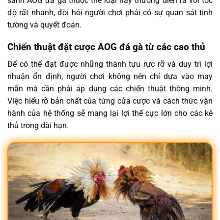
sảnh AOG đá gà thuộc thể loại này thường diễn ra với tốc
độ rất nhanh, đòi hỏi người chơi phải có sự quan sát tinh
tường và quyết đoán.
Chiến thuật đặt cược AOG đá gà từ các cao thủ
Để có thể đạt được những thành tựu rực rỡ và duy trì lợi
nhuận ổn định, người chơi không nên chỉ dựa vào may
mắn mà cần phải áp dụng các chiến thuật thông minh.
Việc hiểu rõ bản chất của từng cửa cược và cách thức vận
hành của hệ thống sẽ mang lại lợi thế cực lớn cho các kê
thủ trong dài hạn.