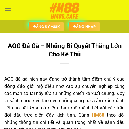
Bỏ
qua
nội
dung
ĐĂNG KÝ +88K
ĐĂNG NHẬP
AOG Đá Gà – Những Bí Quyết Thắng Lớn
Cho Kê Thủ
AOG đá gà hiện nay đang trở thành tâm điểm chú ý của
đông đảo giới mộ điệu nhờ vào sự chuyên nghiệp cùng
các màn so tài nảy lửa từ những chiến kê xuất chúng. Đây
là sảnh cược kiến tạo nên những cung bậc cảm xúc mãnh
liệt cho bất kỳ ai có niềm đam mê mãnh liệt với các trận
đối đầu trực diện đầy kịch tính. Cùng
HM88
theo dõi
những thông tin chi tiết và quan trọng nhất về sảnh đấu