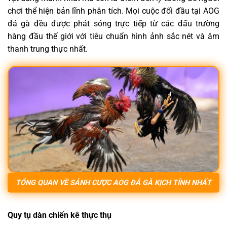
chơi thể hiện bản lĩnh phân tích. Mọi cuộc đối đầu tại AOG
đá gà đều được phát sóng trực tiếp từ các đấu trường
hàng đầu thế giới với tiêu chuẩn hình ảnh sắc nét và âm
thanh trung thực nhất.
TỔNG QUAN VỀ SẢNH CƯỢC AOG ĐÁ GÀ KỊCH TÍNH NHẤT
Quy tụ dàn chiến kê thực thụ