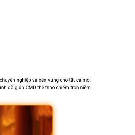
 chuyên nghiệp và bền vững cho tất cả mọi
g minh đã giúp CMD thể thao chiếm trọn niềm