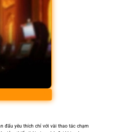
n đấu yêu thích chỉ với vài thao tác chạm