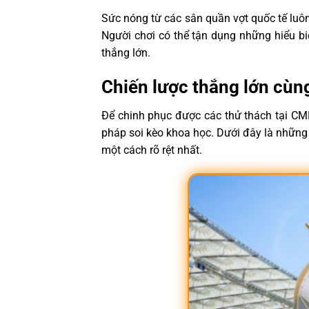
Sức nóng từ các sân quần vợt quốc tế luôn
Người chơi có thể tận dụng những hiểu b
thắng lớn.
Chiến lược thắng lớn cùn
Để chinh phục được các thử thách tại CM
pháp soi kèo khoa học. Dưới đây là những
một cách rõ rệt nhất.