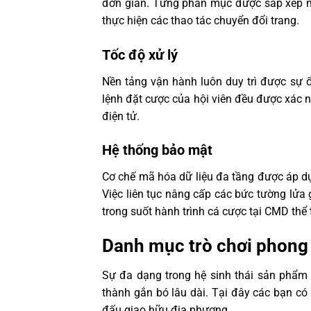
đơn giản. Từng phân mục được sắp xếp một
thực hiện các thao tác chuyển đổi trang.
Tốc độ xử lý
Nền tảng vận hành luôn duy trì được sự ổ
lệnh đặt cược của hội viên đều được xác n
điện tử.
Hệ thống bảo mật
Cơ chế mã hóa dữ liệu đa tầng được áp dụn
Việc liên tục nâng cấp các bức tường lử
trong suốt hành trình cá cược tại CMD thể 
Danh mục trò chơi phong
Sự đa dạng trong hệ sinh thái sản phẩm 
thành gắn bó lâu dài. Tại đây các bạn có
đấu giao hữu địa phương.