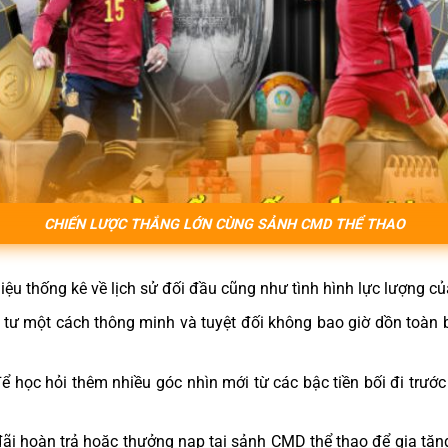
CHIẾN LƯỢC THẮNG LỚN CÙNG SẢNH CMD THỂ THAO
iệu thống kê về lịch sử đối đầu cũng như tình hình lực lượng củ
tư một cách thông minh và tuyệt đối không bao giờ dồn toàn b
ể học hỏi thêm nhiều góc nhìn mới từ các bậc tiền bối đi trư
 đãi hoàn trả hoặc thưởng nạp tại sảnh CMD thể thao để gia tă