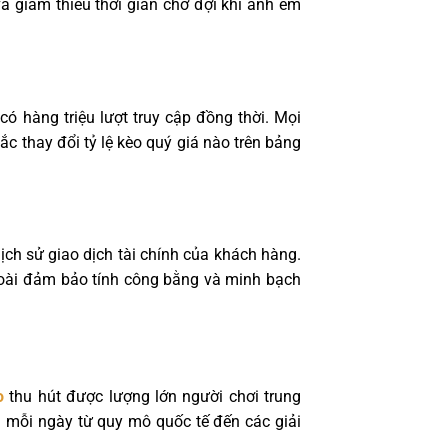
à giảm thiểu thời gian chờ đợi khi anh em
ó hàng triệu lượt truy cập đồng thời. Mọi
c thay đổi tỷ lệ kèo quý giá nào trên bảng
ịch sử giao dịch tài chính của khách hàng.
goài đảm bảo tính công bằng và minh bạch
o
thu hút được lượng lớn người chơi trung
a mỗi ngày từ quy mô quốc tế đến các giải