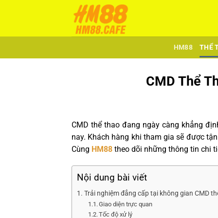
Bỏ
qua
nội
dung
HM88
THỂ 
CMD Thể Th
CMD thể thao đang ngày càng khẳng định v
nay. Khách hàng khi tham gia sẽ được tận
Cùng
HM88
theo dõi những thông tin chi 
Nội dung bài viết
Trải nghiệm đẳng cấp tại không gian CMD th
Giao diện trực quan
Tốc độ xử lý