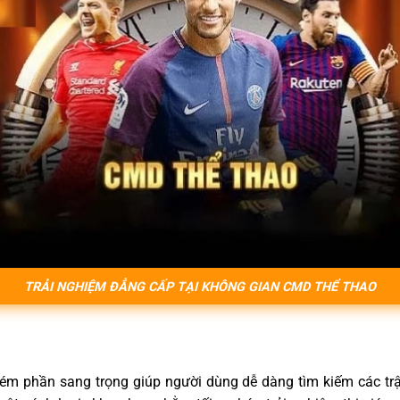
TRẢI NGHIỆM ĐẲNG CẤP TẠI KHÔNG GIAN CMD THỂ THAO
ém phần sang trọng giúp người dùng dễ dàng tìm kiếm các trậ