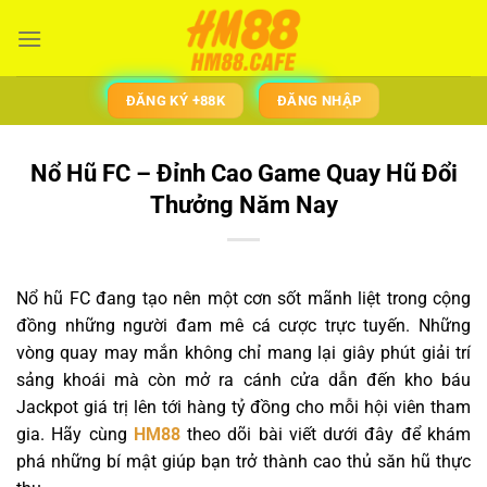
Bỏ
qua
nội
dung
ĐĂNG KÝ +88K
ĐĂNG NHẬP
Nổ Hũ FC – Đỉnh Cao Game Quay Hũ Đổi
Thưởng Năm Nay
Nổ hũ FC đang tạo nên một cơn sốt mãnh liệt trong cộng
đồng những người đam mê cá cược trực tuyến. Những
vòng quay may mắn không chỉ mang lại giây phút giải trí
sảng khoái mà còn mở ra cánh cửa dẫn đến kho báu
Jackpot giá trị lên tới hàng tỷ đồng cho mỗi hội viên tham
gia. Hãy cùng
HM88
theo dõi bài viết dưới đây để khám
phá những bí mật giúp bạn trở thành cao thủ săn hũ thực