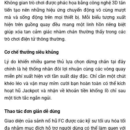
Không gian trò chơi được phác họa bằng công nghệ 3D tân
tiến tạo nên những hiệu ứng chuyển động vô cùng mượt
mà và sống động trên mọi thiết bị. Mỗi biểu tượng xuất
hiện trên guồng quay đều mang một linh hồn riêng biệt
giúp xóa tan cảm giác nhàm chán thường thấy trong các
trò chơi điện tử thông thường.
Cơ chế thưởng siêu khủng
Lý do khiến nhiều game thủ lựa chọn dừng chân tại đây
chính là hệ thống nhân đôi lợi nhuận cùng các vòng quay
miễn phí xuất hiện với tần suất dày đặc. Chỉ cần một chút
khéo léo và vận may mỉm cười bạn hoàn toàn có thể kích
hoạt hũ Jackpot và nhận về khoản tiền khổng lồ chỉ sau
một tích tắc ngắn ngủi.
Thao tác đơn giản dễ dùng
Giao diện của sảnh nổ hũ FC được các kỹ sư tối ưu hóa tối
đa nhằm mục đích hỗ trợ người dùng có thể làm quen với