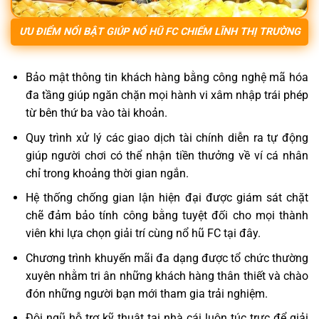
ƯU ĐIỂM NỔI BẬT GIÚP NỔ HŨ FC CHIẾM LĨNH THỊ TRƯỜNG
Bảo mật thông tin khách hàng bằng công nghệ mã hóa
đa tầng giúp ngăn chặn mọi hành vi xâm nhập trái phép
từ bên thứ ba vào tài khoản.
Quy trình xử lý các giao dịch tài chính diễn ra tự động
giúp người chơi có thể nhận tiền thưởng về ví cá nhân
chỉ trong khoảng thời gian ngắn.
Hệ thống chống gian lận hiện đại được giám sát chặt
chẽ đảm bảo tính công bằng tuyệt đối cho mọi thành
viên khi lựa chọn giải trí cùng nổ hũ FC tại đây.
Chương trình khuyến mãi đa dạng được tổ chức thường
xuyên nhằm tri ân những khách hàng thân thiết và chào
đón những người bạn mới tham gia trải nghiệm.
Đội ngũ hỗ trợ kỹ thuật tại nhà cái luôn túc trực để giải