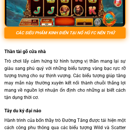
CÁC SIÊU PHẨM KINH ĐIỂN TẠI NỔ HŨ FC NÊN THỬ
Thần tài gõ cửa nhà
Trò chơi lấy cảm hứng từ hình tượng vị thần mang lại sự
giàu sang phú quý với những biểu tượng vàng bạc rực rỡ
tượng trưng cho sự thịnh vượng. Các biểu tượng giúp tăng
may mắn này thường xuyên kết nối thành chuỗi thắng lợi
mang về nguồn lợi nhuận ổn định cho những ai biết cách
tận dụng thời cơ.
Tây du ký đại náo
Hành trình của bốn thầy trò Đường Tăng được tái hiện một
cách công phu thông qua các biểu tượng Wild và Scatter