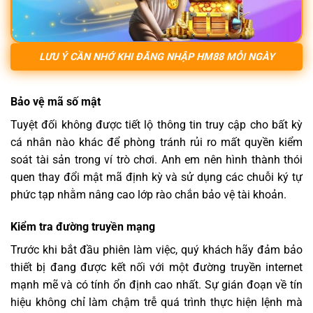
LƯU Ý CẦN NHỚ KHI ĐĂNG NHẬP HM88 MỖI NGÀY
Bảo vệ mã số mật
Tuyệt đối không được tiết lộ thông tin truy cập cho bất kỳ
cá nhân nào khác để phòng tránh rủi ro mất quyền kiểm
soát tài sản trong ví trò chơi. Anh em nên hình thành thói
quen thay đổi mật mã định kỳ và sử dụng các chuỗi ký tự
phức tạp nhằm nâng cao lớp rào chắn bảo vệ tài khoản.
Kiểm tra đường truyền mạng
Trước khi bắt đầu phiên làm việc, quý khách hãy đảm bảo
thiết bị đang được kết nối với một đường truyền internet
mạnh mẽ và có tính ổn định cao nhất. Sự gián đoạn về tín
hiệu không chỉ làm chậm trễ quá trình thực hiện lệnh mà