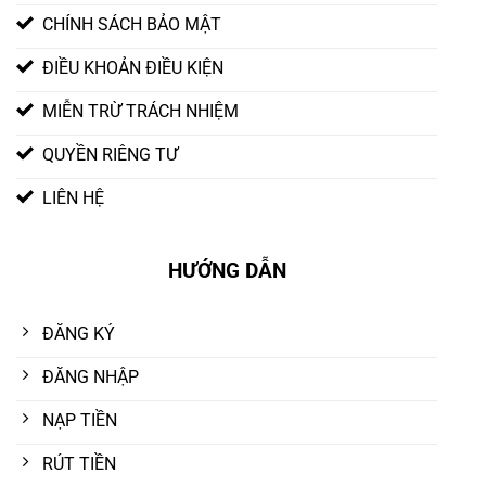
CHÍNH SÁCH BẢO MẬT
ĐIỀU KHOẢN ĐIỀU KIỆN
MIỄN TRỪ TRÁCH NHIỆM
QUYỀN RIÊNG TƯ
LIÊN HỆ
HƯỚNG DẪN
ĐĂNG KÝ
ĐĂNG NHẬP
NẠP TIỀN
RÚT TIỀN