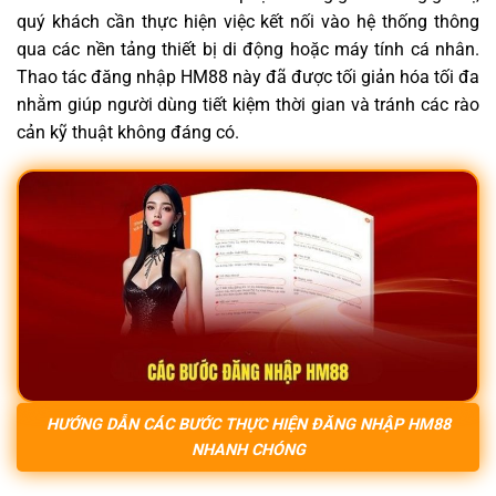
quý khách cần thực hiện việc kết nối vào hệ thống thông
qua các nền tảng thiết bị di động hoặc máy tính cá nhân.
Thao tác đăng nhập HM88 này đã được tối giản hóa tối đa
nhằm giúp người dùng tiết kiệm thời gian và tránh các rào
cản kỹ thuật không đáng có.
HƯỚNG DẪN CÁC BƯỚC THỰC HIỆN ĐĂNG NHẬP HM88
NHANH CHÓNG