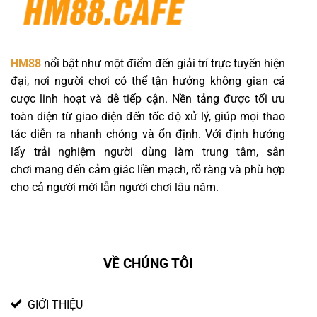
HM88
nổi bật như một điểm đến giải trí trực tuyến hiện
đại, nơi người chơi có thể tận hưởng không gian cá
cược linh hoạt và dễ tiếp cận. Nền tảng được tối ưu
toàn diện từ giao diện đến tốc độ xử lý, giúp mọi thao
tác diễn ra nhanh chóng và ổn định. Với định hướng
lấy trải nghiệm người dùng làm trung tâm, sân
chơi mang đến cảm giác liền mạch, rõ ràng và phù hợp
cho cả người mới lẫn người chơi lâu năm.
VỀ CHÚNG TÔI
GIỚI THIỆU