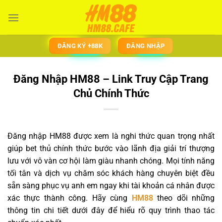
Bỏ
qua
nội
dung
ĐĂNG KÝ +88K
ĐĂNG NHẬP
Đăng Nhập HM88 – Link Truy Cập Trang
Chủ Chính Thức
Đăng nhập HM88 được xem là nghi thức quan trọng nhất
giúp bet thủ chính thức bước vào lãnh địa giải trí thượng
lưu với vô vàn cơ hội làm giàu nhanh chóng. Mọi tính năng
tối tân và dịch vụ chăm sóc khách hàng chuyên biệt đều
sẵn sàng phục vụ anh em ngay khi tài khoản cá nhân được
xác thực thành công. Hãy cùng
HM88
theo dõi những
thông tin chi tiết dưới đây để hiểu rõ quy trình thao tác