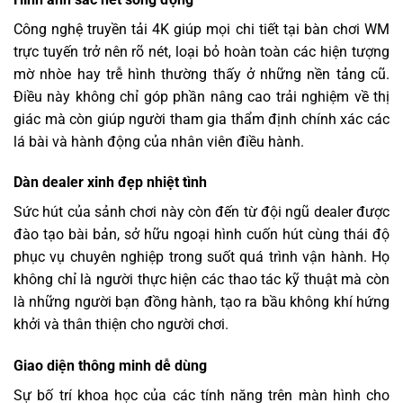
Công nghệ truyền tải 4K giúp mọi chi tiết tại bàn chơi WM
trực tuyến trở nên rõ nét, loại bỏ hoàn toàn các hiện tượng
mờ nhòe hay trễ hình thường thấy ở những nền tảng cũ.
Điều này không chỉ góp phần nâng cao trải nghiệm về thị
giác mà còn giúp người tham gia thẩm định chính xác các
lá bài và hành động của nhân viên điều hành.
Dàn dealer xinh đẹp nhiệt tình
Sức hút của sảnh chơi này còn đến từ đội ngũ dealer được
đào tạo bài bản, sở hữu ngoại hình cuốn hút cùng thái độ
phục vụ chuyên nghiệp trong suốt quá trình vận hành. Họ
không chỉ là người thực hiện các thao tác kỹ thuật mà còn
là những người bạn đồng hành, tạo ra bầu không khí hứng
khởi và thân thiện cho người chơi.
Giao diện thông minh dễ dùng
Sự bố trí khoa học của các tính năng trên màn hình cho