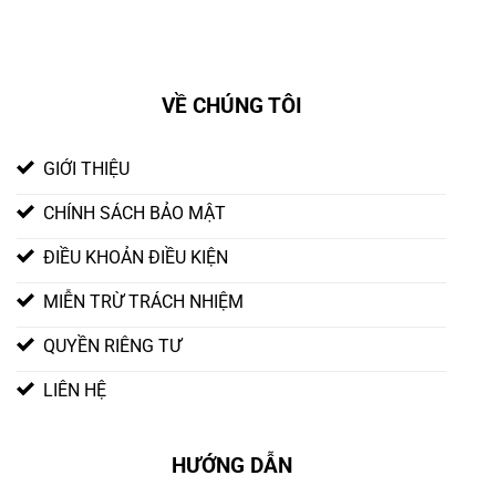
VỀ CHÚNG TÔI
GIỚI THIỆU
CHÍNH SÁCH BẢO MẬT
ĐIỀU KHOẢN ĐIỀU KIỆN
MIỄN TRỪ TRÁCH NHIỆM
QUYỀN RIÊNG TƯ
LIÊN HỆ
HƯỚNG DẪN