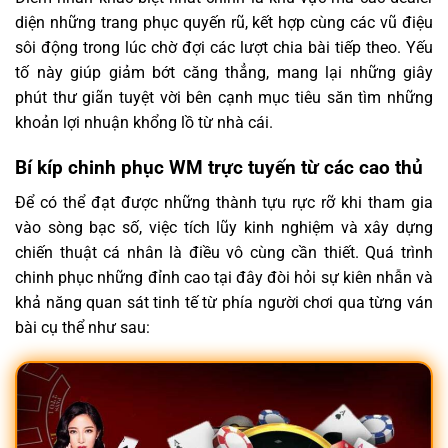
diện những trang phục quyến rũ, kết hợp cùng các vũ điệu
sôi động trong lúc chờ đợi các lượt chia bài tiếp theo. Yếu
tố này giúp giảm bớt căng thẳng, mang lại những giây
phút thư giãn tuyệt vời bên cạnh mục tiêu săn tìm những
khoản lợi nhuận khổng lồ từ nhà cái.
Bí kíp chinh phục WM trực tuyến từ các cao thủ
Để có thể đạt được những thành tựu rực rỡ khi tham gia
vào sòng bạc số, việc tích lũy kinh nghiệm và xây dựng
chiến thuật cá nhân là điều vô cùng cần thiết. Quá trình
chinh phục những đỉnh cao tại đây đòi hỏi sự kiên nhẫn và
khả năng quan sát tinh tế từ phía người chơi qua từng ván
bài cụ thể như sau: