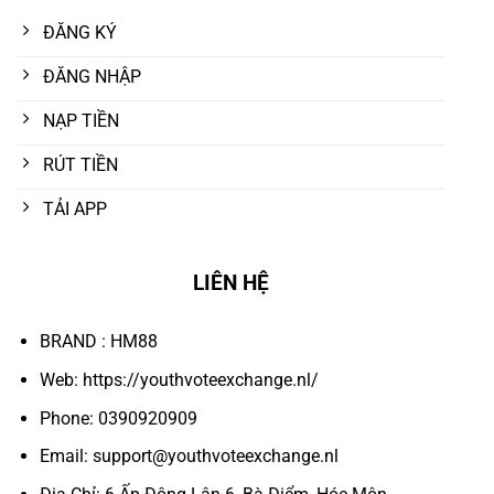
ĐĂNG KÝ
ĐĂNG NHẬP
NẠP TIỀN
RÚT TIỀN
TẢI APP
LIÊN HỆ
BRAND : HM88
Web: https://youthvoteexchange.nl/
Phone: 0390920909
Email:
support@youthvoteexchange.nl