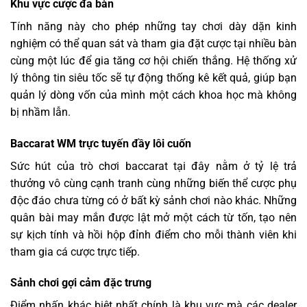
Khu vực cược đa bàn
Tính năng này cho phép những tay chơi dày dặn kinh
nghiệm có thể quan sát và tham gia đặt cược tại nhiều bàn
cùng một lúc để gia tăng cơ hội chiến thắng. Hệ thống xử
lý thông tin siêu tốc sẽ tự động thống kê kết quả, giúp bạn
quản lý dòng vốn của mình một cách khoa học mà không
bị nhầm lẫn.
Baccarat WM trực tuyến đầy lôi cuốn
Sức hút của trò chơi baccarat tại đây nằm ở tỷ lệ trả
thưởng vô cùng cạnh tranh cùng những biến thể cược phụ
độc đáo chưa từng có ở bất kỳ sảnh chơi nào khác. Những
quân bài may mắn được lật mở một cách từ tốn, tạo nên
sự kịch tính và hồi hộp đỉnh điểm cho mỗi thành viên khi
tham gia cá cược trực tiếp.
Sảnh chơi gợi cảm đặc trưng
Điểm nhấn khác biệt nhất chính là khu vực mà các dealer