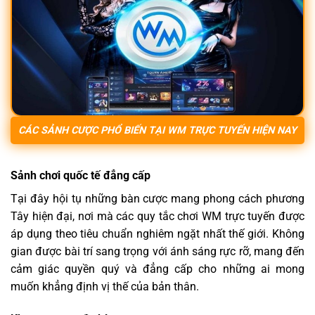
CÁC SẢNH CƯỢC PHỔ BIẾN TẠI WM TRỰC TUYẾN HIỆN NAY
Sảnh chơi quốc tế đẳng cấp
Tại đây hội tụ những bàn cược mang phong cách phương
Tây hiện đại, nơi mà các quy tắc chơi WM trực tuyến được
áp dụng theo tiêu chuẩn nghiêm ngặt nhất thế giới. Không
gian được bài trí sang trọng với ánh sáng rực rỡ, mang đến
cảm giác quyền quý và đẳng cấp cho những ai mong
muốn khẳng định vị thế của bản thân.