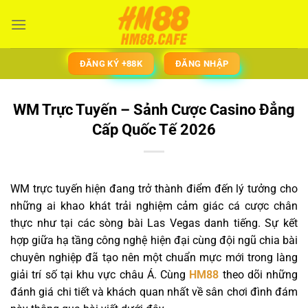
Bỏ
qua
nội
dung
ĐĂNG KÝ +88K
ĐĂNG NHẬP
WM Trực Tuyến – Sảnh Cược Casino Đẳng
Cấp Quốc Tế 2026
WM trực tuyến hiện đang trở thành điểm đến lý tưởng cho
những ai khao khát trải nghiệm cảm giác cá cược chân
thực như tại các sòng bài Las Vegas danh tiếng. Sự kết
hợp giữa hạ tầng công nghệ hiện đại cùng đội ngũ chia bài
chuyên nghiệp đã tạo nên một chuẩn mực mới trong làng
giải trí số tại khu vực châu Á. Cùng
HM88
theo dõi những
đánh giá chi tiết và khách quan nhất về sân chơi đình đám