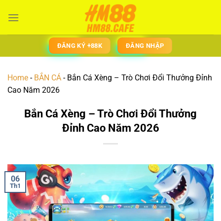
Bỏ
qua
nội
dung
ĐĂNG KÝ +88K
ĐĂNG NHẬP
Home
-
BẮN CÁ
-
Bắn Cá Xèng – Trò Chơi Đổi Thưởng Đỉnh
Cao Năm 2026
Bắn Cá Xèng – Trò Chơi Đổi Thưởng
Đỉnh Cao Năm 2026
06
Th1