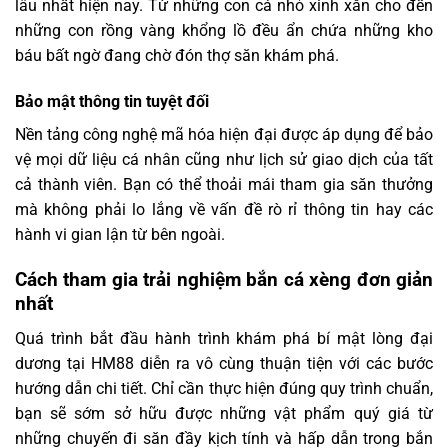
lâu nhất hiện nay. Từ những con cá nhỏ xinh xắn cho đến
những con rồng vàng khổng lồ đều ẩn chứa những kho
báu bất ngờ đang chờ đón thợ săn khám phá.
Bảo mật thông tin tuyệt đối
Nền tảng công nghệ mã hóa hiện đại được áp dụng để bảo
vệ mọi dữ liệu cá nhân cũng như lịch sử giao dịch của tất
cả thành viên. Bạn có thể thoải mái tham gia săn thưởng
mà không phải lo lắng về vấn đề rò rỉ thông tin hay các
hành vi gian lận từ bên ngoài.
Cách tham gia trải nghiệm bắn cá xèng đơn giản
nhất
Quá trình bắt đầu hành trình khám phá bí mật lòng đại
dương tại HM88 diễn ra vô cùng thuận tiện với các bước
hướng dẫn chi tiết. Chỉ cần thực hiện đúng quy trình chuẩn,
bạn sẽ sớm sở hữu được những vật phẩm quý giá từ
những chuyến đi săn đầy kịch tính và hấp dẫn trong bắn