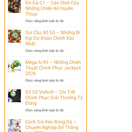
Thuật
Đá Gà C1 – Sân Chơi Của
Đánh
Những Chiến Kê Huyền
Bài
Thoại
Bất
ở
Chức năng bình luận bị tắt
Bại
Đá
Cho
Gà
Mọi
Soi Cầu Xổ Số – Những Bí
C1
Game
Kíp Dự Đoán Chính Xác
–
Thủ
Nhất
Sân
ở
Chức năng bình luận bị tắt
Chơi
Soi
Của
Cầu
Những
Mega 6/45 – Những Chiến
Xổ
Chiến
Thuật Chinh Phục Jackpot
Số
Kê
2026
–
Huyền
ở
Chức năng bình luận bị tắt
Những
Thoại
Mega
Bí
6/45
Kíp
Xổ Số Vietlott – Chi Tiết
–
Dự
Chinh Phục Giải Thưởng Tỷ
Những
Đoán
Đồng
Chiến
Chính
ở
Chức năng bình luận bị tắt
Thuật
Xác
Xổ
Chinh
Nhất
Số
Phục
Cách Soi Kèo Bóng Đá –
Vietlott
Jackpot
Chuyên Nghiệp Để Thắng
–
2026