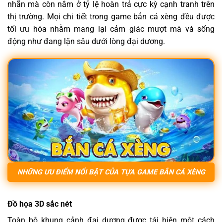
nhãn mà còn nằm ở tỷ lệ hoàn trả cực kỳ cạnh tranh trên
thị trường. Mọi chi tiết trong game bắn cá xèng đều được
tối ưu hóa nhằm mang lại cảm giác mượt mà và sống
động như đang lặn sâu dưới lòng đại dương.
NHỮNG ƯU ĐIỂM NỔI BẬT CỦA TỰA GAME BẮN CÁ XÈNG
Đồ họa 3D sắc nét
Toàn bộ khung cảnh đại dương được tái hiện một cách