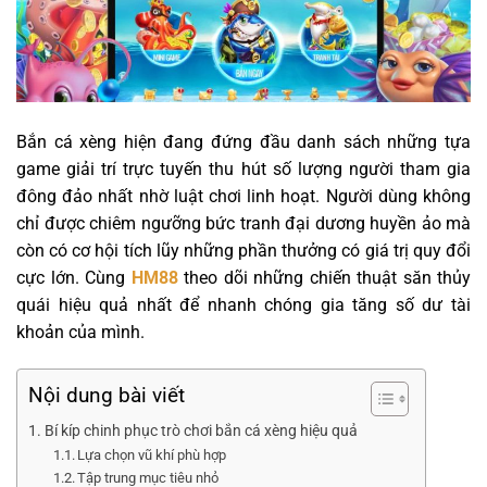
Bắn cá xèng hiện đang đứng đầu danh sách những tựa
game giải trí trực tuyến thu hút số lượng người tham gia
đông đảo nhất nhờ luật chơi linh hoạt. Người dùng không
chỉ được chiêm ngưỡng bức tranh đại dương huyền ảo mà
còn có cơ hội tích lũy những phần thưởng có giá trị quy đổi
cực lớn. Cùng
HM88
theo dõi những chiến thuật săn thủy
quái hiệu quả nhất để nhanh chóng gia tăng số dư tài
khoản của mình.
Nội dung bài viết
Bí kíp chinh phục trò chơi bắn cá xèng hiệu quả
Lựa chọn vũ khí phù hợp
Tập trung mục tiêu nhỏ