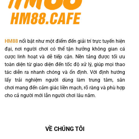
Lớn
HM88
nổi bật như một điểm đến giải trí trực tuyến hiện
đại, nơi người chơi có thể tận hưởng không gian cá
cược linh hoạt và dễ tiếp cận. Nền tảng được tối ưu
toàn diện từ giao diện đến tốc độ xử lý, giúp mọi thao
tác diễn ra nhanh chóng và ổn định. Với định hướng
lấy trải nghiệm người dùng làm trung tâm, sân
chơi mang đến cảm giác liền mạch, rõ ràng và phù hợp
cho cả người mới lẫn người chơi lâu năm.
VỀ CHÚNG TÔI